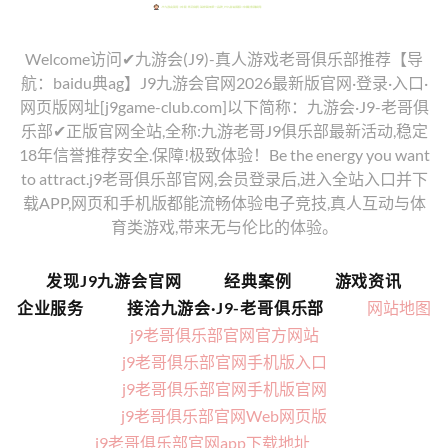
Welcome访问✔九游会(J9)-真人游戏老哥俱乐部推荐【导
航：baidu典ag】J9九游会官网2026最新版官网·登录·入口·
网页版网址[j9game-club.com]以下简称：九游会·J9-老哥俱
乐部✔正版官网全站,全称:九游老哥J9俱乐部最新活动,稳定
18年信誉推荐安全.保障!极致体验！Be the energy you want
to attract.j9老哥俱乐部官网,会员登录后,进入全站入口并下
载APP,网页和手机版都能流畅体验电子竞技,真人互动与体
育类游戏,带来无与伦比的体验。
发现J9九游会官网
经典案例
游戏资讯
企业服务
接洽九游会·J9-老哥俱乐部
网站地图
j9老哥俱乐部官网官方网站
j9老哥俱乐部官网手机版入口
j9老哥俱乐部官网手机版官网
j9老哥俱乐部官网Web网页版
j9老哥俱乐部官网app下载地址