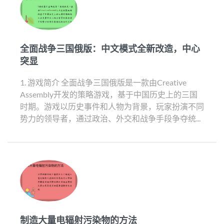
全面战争三国俄版：中文模式全新改造，中心
突显
1. 游戏简介 全面战争三国俄版是一款由Creative
Assembly开发的策略游戏，基于中国历史上的三国
时期。游戏以历史事件和人物为背景，玩家扮演不同
势力的领导者，通过政治、外交和战争手段争夺统...
制造大量电辐射污染物的方法