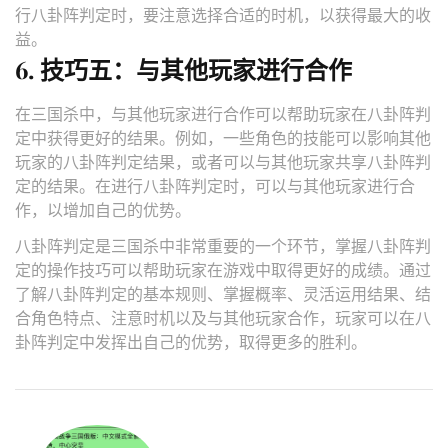
行八卦阵判定时，要注意选择合适的时机，以获得最大的收
益。
6. 技巧五：与其他玩家进行合作
在三国杀中，与其他玩家进行合作可以帮助玩家在八卦阵判
定中获得更好的结果。例如，一些角色的技能可以影响其他
玩家的八卦阵判定结果，或者可以与其他玩家共享八卦阵判
定的结果。在进行八卦阵判定时，可以与其他玩家进行合
作，以增加自己的优势。
八卦阵判定是三国杀中非常重要的一个环节，掌握八卦阵判
定的操作技巧可以帮助玩家在游戏中取得更好的成绩。通过
了解八卦阵判定的基本规则、掌握概率、灵活运用结果、结
合角色特点、注意时机以及与其他玩家合作，玩家可以在八
卦阵判定中发挥出自己的优势，取得更多的胜利。