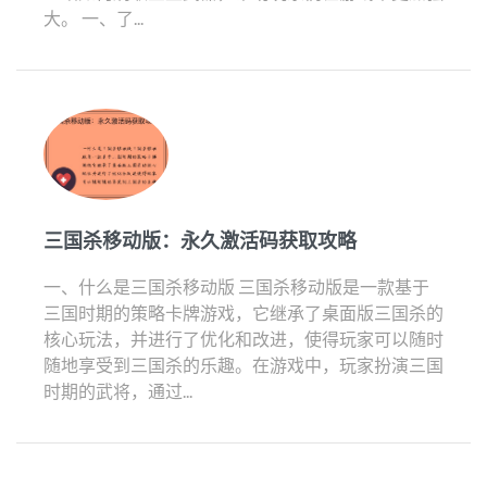
大。 一、了...
三国杀移动版：永久激活码获取攻略
一、什么是三国杀移动版 三国杀移动版是一款基于
三国时期的策略卡牌游戏，它继承了桌面版三国杀的
核心玩法，并进行了优化和改进，使得玩家可以随时
随地享受到三国杀的乐趣。在游戏中，玩家扮演三国
时期的武将，通过...