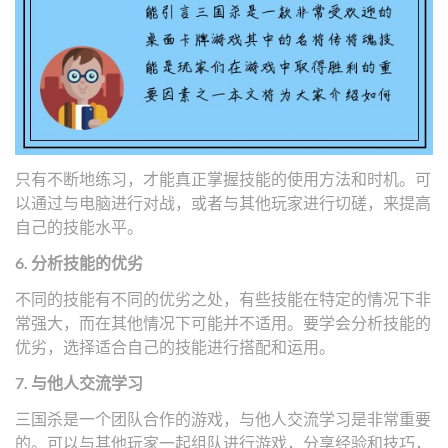
只有不断地练习，才能真正掌握技能的使用方法和时机。可
以通过与电脑进行对战，或者与其他玩家进行切磋，来提高
自己的技能水平。
6. 分析技能的优劣
不同的技能有不同的优劣之处，有些技能在特定的情况下非
常强大，而在其他情况下可能并不适用。要学会分析技能的
优劣，选择适合自己的技能进行搭配和运用。
7. 与他人交流学习
三国杀是一个团队合作的游戏，与他人交流学习是非常重要
的。可以与其他玩家一起组队进行游戏，分享经验和技巧，