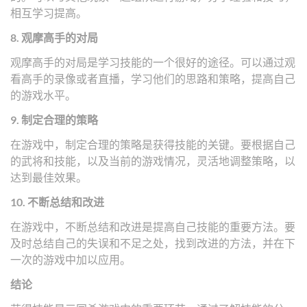
相互学习提高。
8. 观摩高手的对局
观摩高手的对局是学习技能的一个很好的途径。可以通过观
看高手的录像或者直播，学习他们的思路和策略，提高自己
的游戏水平。
9. 制定合理的策略
在游戏中，制定合理的策略是获得技能的关键。要根据自己
的武将和技能，以及当前的游戏情况，灵活地调整策略，以
达到最佳效果。
10. 不断总结和改进
在游戏中，不断总结和改进是提高自己技能的重要方法。要
及时总结自己的失误和不足之处，找到改进的方法，并在下
一次的游戏中加以应用。
结论