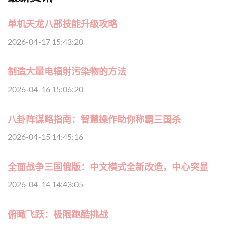
单机天龙八部技能升级攻略
2026-04-17 15:43:20
制造大量电辐射污染物的方法
2026-04-16 15:06:20
八卦阵谋略指南：智慧操作助你称霸三国杀
2026-04-15 14:45:16
全面战争三国俄版：中文模式全新改造，中心突显
2026-04-14 14:43:05
俯瞰飞跃：极限跑酷挑战